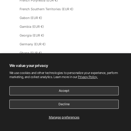
French Polynesia (EUR €)
French Southern Territories (EUR €)
Gabon (EUR €)
Gambia (EUR €)
Georgia (EUR €)
Germany (EUR €)
Ghana (EUR €)
Gibraltar (EUR €)
We value your privacy
Greece (EUR €)
We use cookies and other technologies to personalize your experience, perform
marketing, and collect analytics. Learn more in our
Privacy Policy.
Greenland (EUR €)
Grenada (EUR €)
Accept
Guadeloupe (EUR €)
Decline
Crouching Tiger Football Jersey
Guatemala (EUR €)
1
Guernsey (EUR €)
Manage preferences
Guinea (EUR €)
Regular price: $149.00
Add to cart
$149.00