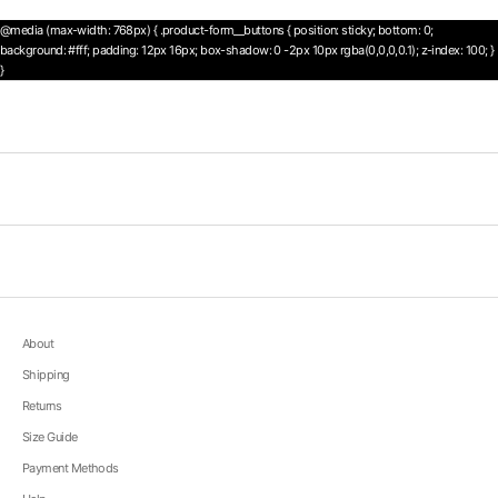
@media (max-width: 768px) { .product-form__buttons { position: sticky; bottom: 0;
background: #fff; padding: 12px 16px; box-shadow: 0 -2px 10px rgba(0,0,0,0.1); z-index: 100; }
}
About
Shipping
Returns
Size Guide
Payment Methods