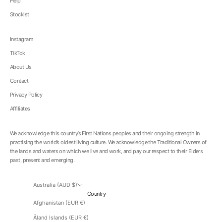
Help
Stockist
Instagram
TikTok
About Us
Contact
Privacy Policy
Affiliates
We acknowledge this country’s First Nations peoples and their ongoing strength in
practising the world’s oldest living culture. We acknowledge the Traditional Owners of
the lands and waters on which we live and work, and pay our respect to their Elders
past, present and emerging.
Australia (AUD $)
Country
Afghanistan (EUR €)
Åland Islands (EUR €)