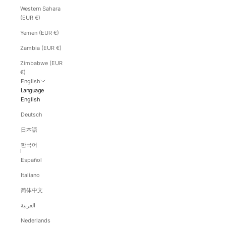
Western Sahara
(EUR €)
Yemen (EUR €)
Zambia (EUR €)
Zimbabwe (EUR
€)
English
Language
English
Deutsch
日本語
한국어
Español
Italiano
简体中文
العربية
Nederlands