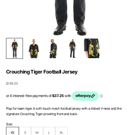
Crouching Tiger Football Jersey
Sale price
$149.00
Play for team tiger. A soft-touch mesh football jersey with a ribbed V-neck and the
signature Crouching Tiger prowling front and back.
Size:
XS
S
M
L
XL