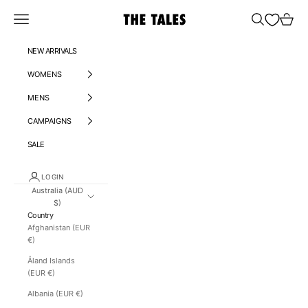
Skip to content
THE TALES
Open navigation menu
Open search
Open car
NEW ARRIVALS
WOMENS
MENS
CAMPAIGNS
SALE
LOGIN
Australia (AUD
$)
Country
Afghanistan (EUR
€)
Åland Islands
(EUR €)
Albania (EUR €)